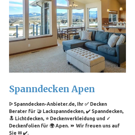
Spanndecken Apen
ᐅ Spanndecken-Anbieter.de, Ihr ✅ Decken
Berater für 🤝 Lackspanndecken, ✔️ Spanndecken,
🔝 Lichtdecken, ⭐ Deckenverkleidung und ✓
Deckenfolien für 🌍 Apen. ⏩ Wir freuen uns auf
Sie ✉ ✔️.