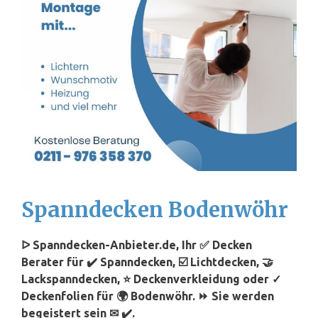
Spanndecken Bodenwöhr
ᐅ Spanndecken-Anbieter.de, Ihr ✅ Decken
Berater für ✔️ Spanndecken, ☑️ Lichtdecken, 🤝
Lackspanndecken, ⭐ Deckenverkleidung oder ✓
Deckenfolien für 🌍 Bodenwöhr. ⏩ Sie werden
begeistert sein ✉ ✔️.