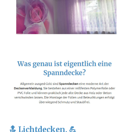
🔝 Lichtdecken, 💪