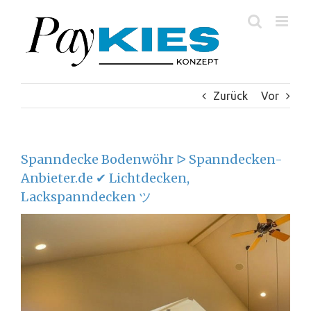
Zum
Inhalt
springen
Zurück
Vor
Spanndecke Bodenwöhr ᐅ Spanndecken-
Anbieter.de ✔ Lichtdecken,
Lackspanndecken ツ