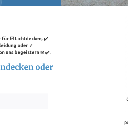
für ☑️ Lichtdecken, ✔️
leidung oder ✓
on uns begeistern ✉ ✔️.
nndecken oder
p