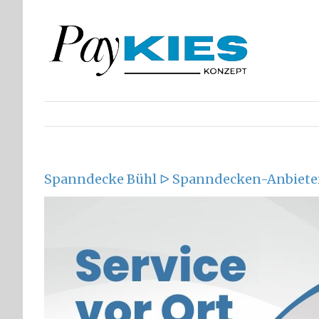
Zum
Inhalt
springen
Spanndecke Bühl ᐅ Spanndecken-Anbieter