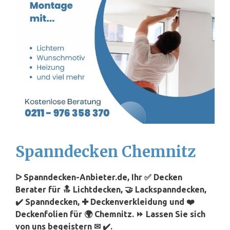
Spanndecken Chemnitz
ᐅ Spanndecken-Anbieter.de, Ihr ✅ Decken
Berater für 🔝 Lichtdecken, 🤝 Lackspanndecken,
✔️ Spanndecken, ✚ Deckenverkleidung und ❤️
Deckenfolien für 🌍 Chemnitz. ⏩ Lassen Sie sich
von uns begeistern ✉ ✔️.