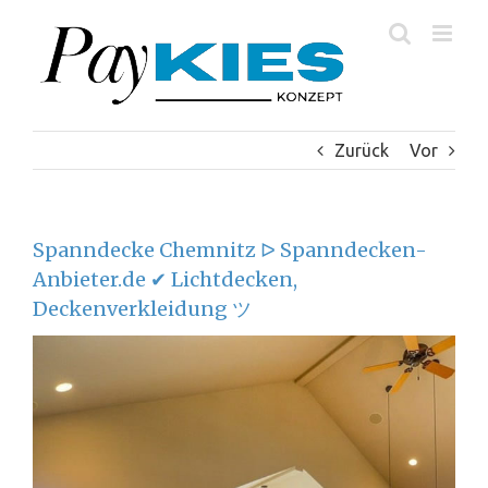
Zum
Inhalt
springen
Zurück
Vor
Spanndecke Chemnitz ᐅ Spanndecken-
Anbieter.de ✔ Lichtdecken,
Deckenverkleidung ツ