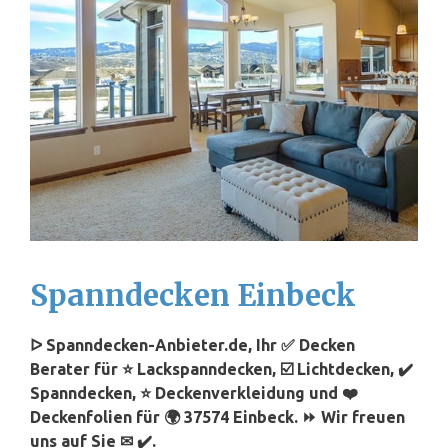
Spanndecken Einbeck
ᐅ Spanndecken-Anbieter.de, Ihr ✅ Decken
Berater für ⭐ Lackspanndecken, ☑️ Lichtdecken, ✔️
Spanndecken, ⭐ Deckenverkleidung und ❤️
Deckenfolien für 🌍 37574 Einbeck. ⏩ Wir freuen
uns auf Sie ✉ ✔️.