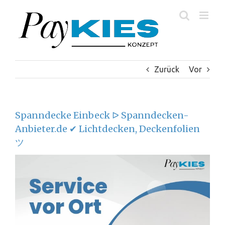
Zum
Inhalt
springen
Zurück
Vor
Spanndecke Einbeck ᐅ Spanndecken-
Anbieter.de ✔ Lichtdecken, Deckenfolien
ツ