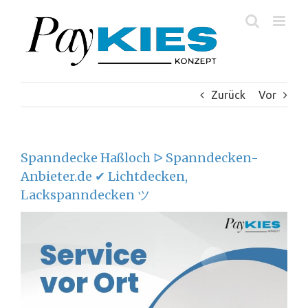
Zum
Inhalt
springen
Zurück
Vor
Spanndecke Haßloch ᐅ Spanndecken-
Anbieter.de ✔ Lichtdecken,
Lackspanndecken ツ