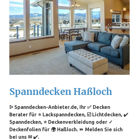
Spanndecken Haßloch
ᐅ Spanndecken-Anbieter.de, Ihr ✅ Decken
Berater für ⭐ Lackspanndecken, ☑️ Lichtdecken, ✔️
Spanndecken, ⭐ Deckenverkleidung oder ✓
Deckenfolien für 🌍 Haßloch. ⏩ Melden Sie sich
bei uns ✉ ✔️.