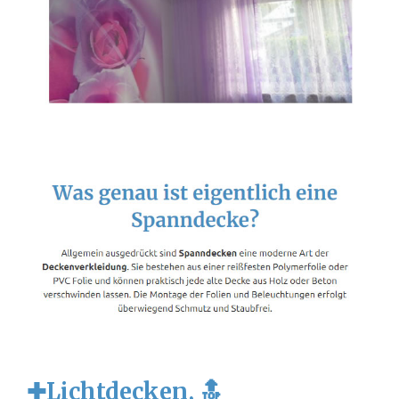
✚Lichtdecken, 🔝