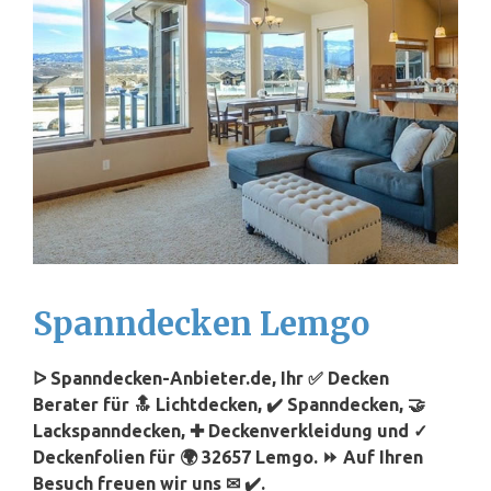
Spanndecken Lemgo
ᐅ Spanndecken-Anbieter.de, Ihr ✅ Decken
Berater für 🔝 Lichtdecken, ✔️ Spanndecken, 🤝
Lackspanndecken, ✚ Deckenverkleidung und ✓
Deckenfolien für 🌍 32657 Lemgo. ⏩ Auf Ihren
Besuch freuen wir uns ✉ ✔️.