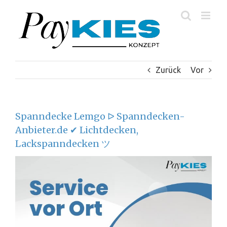
Zum
Inhalt
springen
Zurück
Vor
Spanndecke Lemgo ᐅ Spanndecken-
Anbieter.de ✔ Lichtdecken,
Lackspanndecken ツ