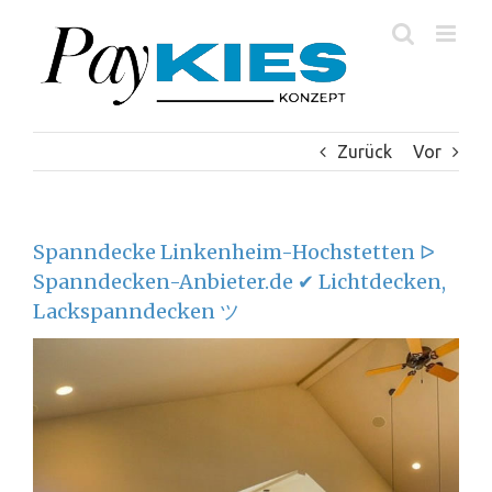
Zum
Inhalt
springen
Zurück
Vor
Spanndecke Linkenheim-Hochstetten ᐅ
Spanndecken-Anbieter.de ✔ Lichtdecken,
Lackspanndecken ツ