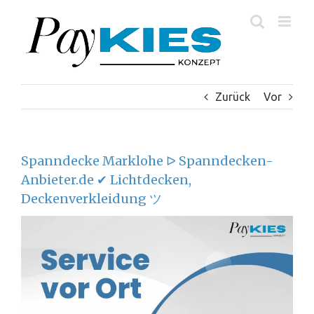
Zum
Inhalt
springen
Zurück
Vor
Spanndecke Marklohe ᐅ Spanndecken-
Anbieter.de ✔ Lichtdecken,
Deckenverkleidung ツ