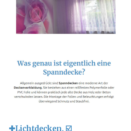
✚Lichtdecken, ☑️