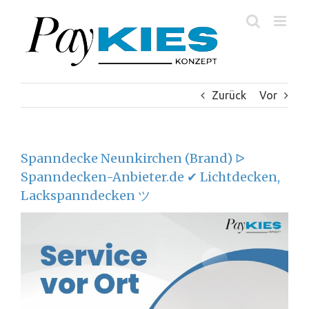
Zum
Inhalt
springen
Zurück
Vor
Spanndecke Neunkirchen (Brand) ᐅ
Spanndecken-Anbieter.de ✔ Lichtdecken,
Lackspanndecken ツ