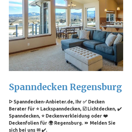
Spanndecken Regensburg
ᐅ Spanndecken-Anbieter.de, Ihr ✅ Decken
Berater für ⭐ Lackspanndecken, ☑️ Lichtdecken, ✔️
Spanndecken, ⭐ Deckenverkleidung oder ❤️
Deckenfolien für 🌍 Regensburg. ⏩ Melden Sie
sich bei uns ✉ ✔️.