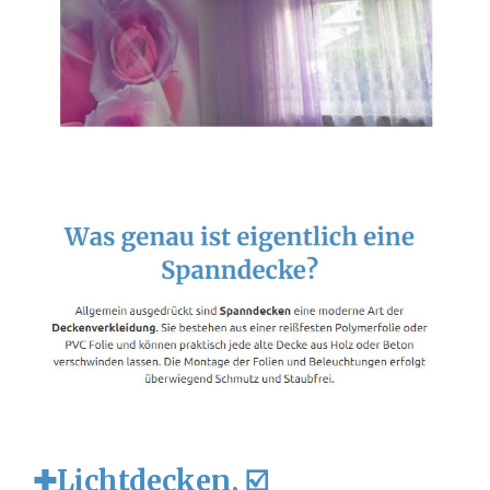
✚Lichtdecken, ☑️