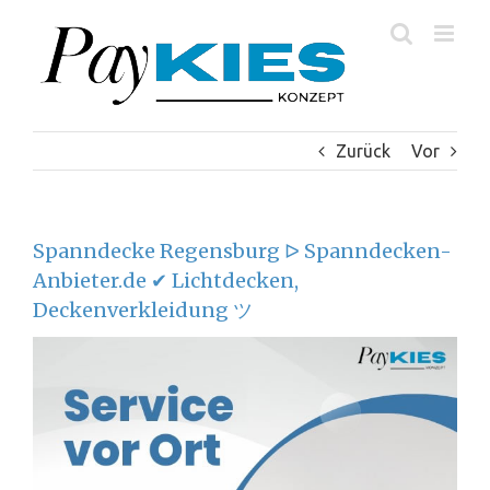
Zum
Inhalt
springen
Zurück
Vor
Spanndecke Regensburg ᐅ Spanndecken-
Anbieter.de ✔ Lichtdecken,
Deckenverkleidung ツ