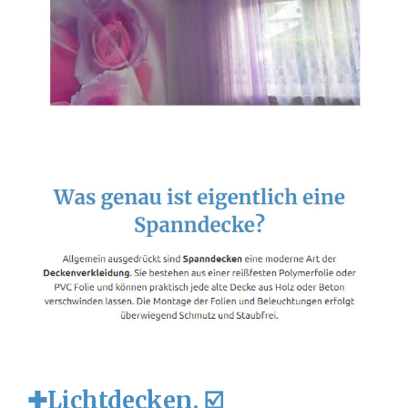
✚Lichtdecken, ☑️