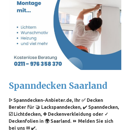
Spanndecken Saarland
ᐅ Spanndecken-Anbieter.de, Ihr ✅ Decken
Berater für 🤝 Lackspanndecken, ✔️ Spanndecken,
☑️ Lichtdecken, ✚ Deckenverkleidung oder ✓
Deckenfolien in 🌍 Saarland. ⏩ Melden Sie sich
bei uns ✉ ✔️.