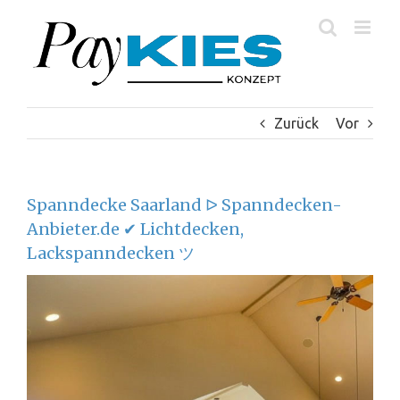
Zum
Inhalt
springen
Zurück
Vor
Spanndecke Saarland ᐅ Spanndecken-
Anbieter.de ✔ Lichtdecken,
Lackspanndecken ツ