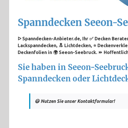
Spanndecken Seeon-S
ᐅ Spanndecken-Anbieter.de, Ihr ✅ Decken Berater
Lackspanndecken, 🔝 Lichtdecken, ⭐ Deckenverkle
Deckenfolien in 🌍 Seeon-Seebruck. ⏩ Hoffentlich
Sie haben in Seeon-Seebruc
Spanndecken oder Lichtdec
😃 Nutzen Sie unser Kontaktformular!