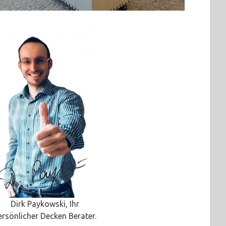
Dirk Paykowski, Ihr
ersönlicher Decken Berater.