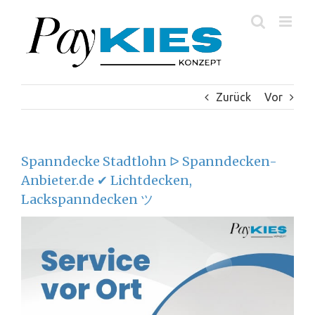
Zum
Inhalt
springen
Zurück
Vor
Spanndecke Stadtlohn ᐅ Spanndecken-
Anbieter.de ✔ Lichtdecken,
Lackspanndecken ツ