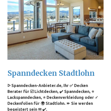
Spanndecken Stadtlohn
ᐅ Spanndecken-Anbieter.de, Ihr ✅ Decken
Berater für ☑️ Lichtdecken, ✔️ Spanndecken, ⭐
Lackspanndecken, ⭐ Deckenverkleidung oder ✓
Deckenfolien für 🌍 Stadtlohn. ⏩ Sie werden
begeistert sein ✉ ✔️.