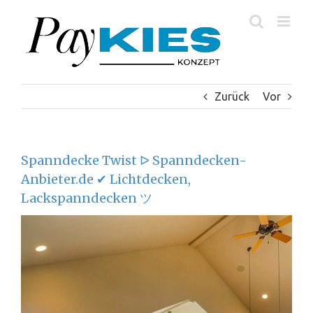
Zum
Inhalt
springen
Zurück
Vor
Spanndecke Twist ᐅ Spanndecken-
Anbieter.de ✔ Lichtdecken,
Lackspanndecken ツ