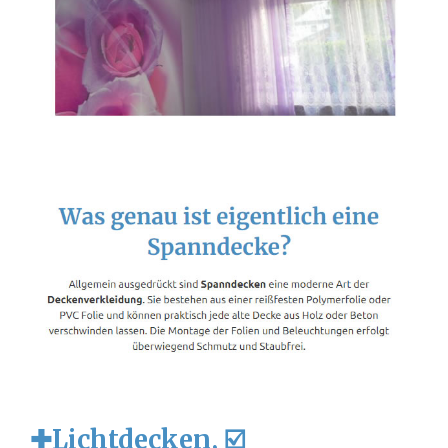
✚Lichtdecken, ☑️