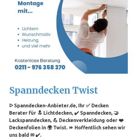
Spanndecken Twist
ᐅ Spanndecken-Anbieter.de, Ihr ✅ Decken
Berater für 🔝 Lichtdecken, ✔️ Spanndecken, 🤝
Lackspanndecken, 💪 Deckenverkleidung oder ❤️
Deckenfolien in 🌍 Twist. ⏩ Hoffentlich sehen wir
uns bald ✉ ✔️.