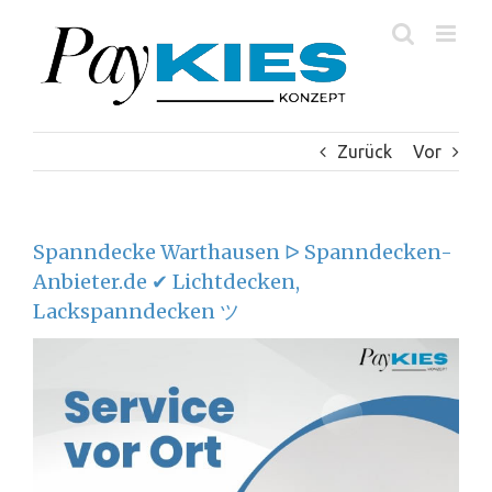
Zum
Inhalt
springen
Zurück
Vor
Spanndecke Warthausen ᐅ Spanndecken-
Anbieter.de ✔ Lichtdecken,
Lackspanndecken ツ