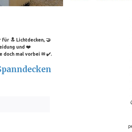
für 🔝 Lichtdecken, 🤝
eidung und ❤️
 doch mal vorbei ✉ ✔️.
 Spanndecken
p