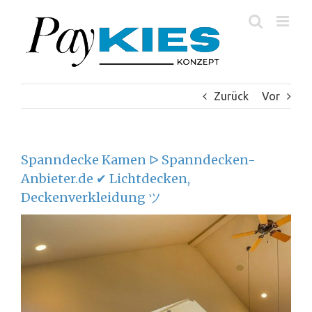
Zum
Inhalt
springen
Zurück
Vor
Spanndecke Kamen ᐅ Spanndecken-
Anbieter.de ✔ Lichtdecken,
Deckenverkleidung ツ