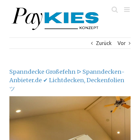
Zum
Inhalt
springen
Zurück
Vor
Spanndecke Großefehn ᐅ Spanndecken-
Anbieter.de ✔ Lichtdecken, Deckenfolien
ツ