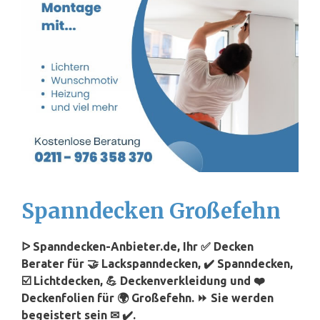
Spanndecken Großefehn
ᐅ Spanndecken-Anbieter.de, Ihr ✅ Decken
Berater für 🤝 Lackspanndecken, ✔️ Spanndecken,
☑️ Lichtdecken, 💪 Deckenverkleidung und ❤️
Deckenfolien für 🌍 Großefehn. ⏩ Sie werden
begeistert sein ✉ ✔️.