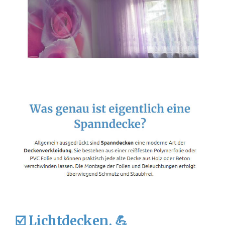
☑️ Lichtdecken, 💪