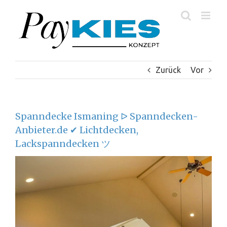
Zum
Inhalt
springen
Zurück
Vor
Spanndecke Ismaning ᐅ Spanndecken-
Anbieter.de ✔ Lichtdecken,
Lackspanndecken ツ