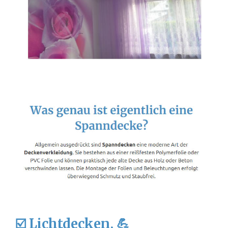
☑️ Lichtdecken, 💪