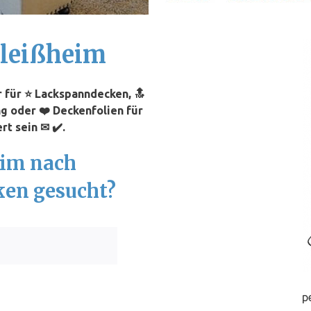
leißheim
 für ⭐ Lackspanndecken, 🔝
g oder ❤️ Deckenfolien für
t sein ✉ ✔️.
eim nach
ken gesucht?
p