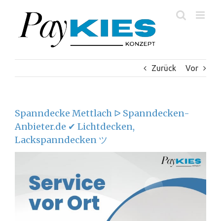
Zum
Inhalt
springen
Zurück
Vor
Spanndecke Mettlach ᐅ Spanndecken-
Anbieter.de ✔ Lichtdecken,
Lackspanndecken ツ