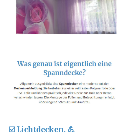
☑️ Lichtdecken, 💪