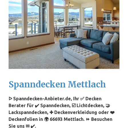
Spanndecken Mettlach
ᐅ Spanndecken-Anbieter.de, Ihr ✅ Decken
Berater für ✔️ Spanndecken, ☑️ Lichtdecken, 🤝
Lackspanndecken, ✚ Deckenverkleidung oder ❤️
Deckenfolien in 🌍 66693 Mettlach. ⏩ Besuchen
Sie uns ✉ ✔️.