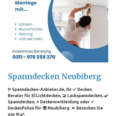
Spanndecken Neubiberg
ᐅ Spanndecken-Anbieter.de, Ihr ✅ Decken
Berater für ☑️ Lichtdecken, 🤝 Lackspanndecken, ✔️
Spanndecken, ⭐ Deckenverkleidung oder ✓
Deckenfolien für 🌍 Neubiberg. ⏩ Besuchen Sie
uns ✉ ✔️.