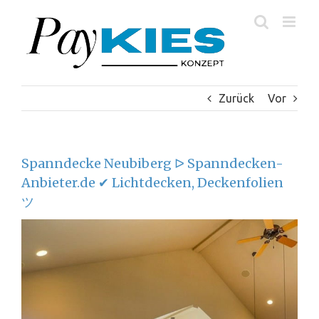
Zum
Inhalt
springen
Zurück
Vor
Spanndecke Neubiberg ᐅ Spanndecken-
Anbieter.de ✔ Lichtdecken, Deckenfolien
ツ