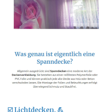
☑️ Lichtdecken, 💪