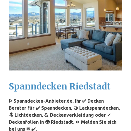
Spanndecken Riedstadt
ᐅ Spanndecken-Anbieter.de, Ihr ✅ Decken
Berater für ✔️ Spanndecken, 🤝 Lackspanndecken,
🔝 Lichtdecken, 💪 Deckenverkleidung oder ✓
Deckenfolien in 🌍 Riedstadt. ⏩ Melden Sie sich
bei uns ✉ ✔️.