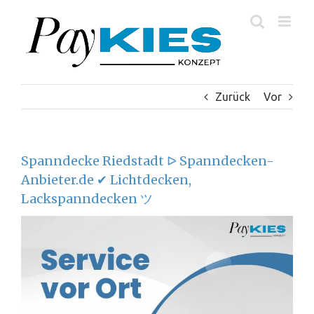
Zum
Inhalt
springen
Zurück
Vor
Spanndecke Riedstadt ᐅ Spanndecken-
Anbieter.de ✔ Lichtdecken,
Lackspanndecken ツ